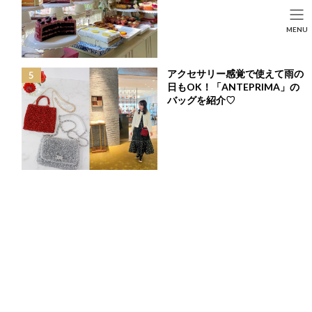
コ
ナ
ン
ビ
HOME
投稿
BEAUTY
SEARCH
MENU
テ
ゲ
ゴールデンウィークの旅行時に必携プチプラコスメ6選♡
ン
ー
HOME
FASHION
BEAUTY
LIFE STYLE
ツ
シ
へ
ョ
アクセサリー感覚で使えて雨の
ス
ン
日もOK！「ANTEPRIMA」の
キ
に
バッグを紹介♡
ッ
移
プ
動