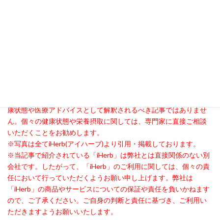
しっかり摂ることをお忘れなく。サプリメントは栄養補助の一部
ですが、バランスの取れた食事は健康維持に不可欠です！
健康的なライフスタイルを築くために、食事とサプリメントの両
方を上手に活用しましょう♡
※当記事に掲載されている内容は、全て個人の感想となります。
効果・効能は個人差がございますので、ご理解の上ご利用お願い
いたします。
※当記事は一般的な情報を提供するためのものであり、個別の健
康状態や医療アドバイスとして解釈されるべき記事ではありませ
ん。個々の健康状態や栄養摂取に関しては、専門家に直接ご相談
いただくことをお勧めします。
※写真は全てiHerb(アイハーブ)より引用・掲載しております。
※当記事で紹介されている「iHerb」は弊社とは直接関係のない別
会社です。したがって、「iHerb」のご利用に関しては、個々の責
任において行っていただくようお願い申し上げます。弊社は
「iHerb」の商品やサービスについての保証や責任を負いかねます
ので、ご了承ください。ご自身の判断と責任に基づき、ご利用い
ただきますようお願いいたします。