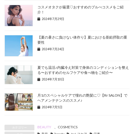
コスメオタクが厳選♡おすすめのブルべコスメをご紹
介！
2024年7月29日
【夏の暑さに負けない体作り】夏における亜鉛摂取の重
要性
2024年7月24日
夏でも温活♪内臓冷え対策で身体のコンディションを整え
る〜おすすめのセルフケアや食べ物をご紹介〜
2024年7月10日
月1のスペシャルケアで憧れの艶髪に♡【Rr SALON】で
ヘアメンテナンスのススメ♪
2024年7月5日
BEAUTY
、
COSMETICS
カテゴリー