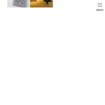
コ
ナ
ン
ビ
HOME
投稿
BEAUTY
SEARCH
MENU
テ
ゲ
iHerbで買える♡おすすめ美容サプリメント3選！
ン
ー
HOME
FASHION
BEAUTY
LIFE STYLE
ツ
シ
へ
ョ
ス
ン
キ
に
ッ
移
プ
動
iHerbで買える♡おすすめ美容サプリメント3選！