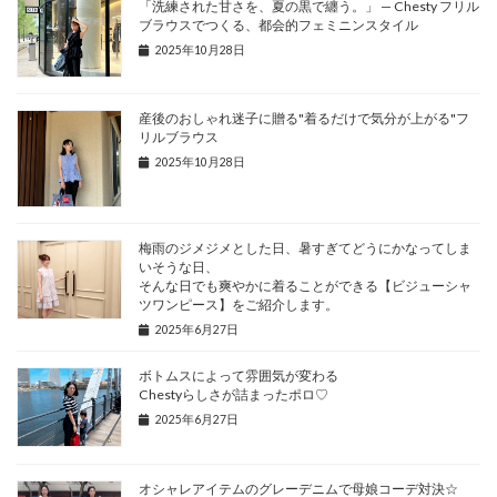
「洗練された甘さを、夏の黒で纏う。」 — Chesty フリル
ブラウスでつくる、都会的フェミニンスタイル
2025年10月28日
産後のおしゃれ迷子に贈る"着るだけで気分が上がる"フ
リルブラウス
2025年10月28日
梅雨のジメジメとした日、暑すぎてどうにかなってしま
いそうな日、
そんな日でも爽やかに着ることができる【ビジューシャ
ツワンピース】をご紹介します。
2025年6月27日
ボトムスによって雰囲気が変わる
Chestyらしさが詰まったポロ♡
2025年6月27日
オシャレアイテムのグレーデニムで母娘コーデ対決☆