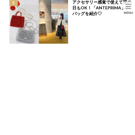
アクセサリー感覚で使えて雨の
コ
ナ
日もOK！「ANTEPRIMA」の
ン
ビ
HOME
投稿
FASHION
SEARCH
バッグを紹介♡
MENU
テ
ゲ
これは買うべき！おすすめ過ぎる雑誌の付録5選
ン
ー
HOME
FASHION
BEAUTY
LIFE STYLE
ツ
シ
へ
ョ
ス
ン
キ
に
ッ
移
プ
動