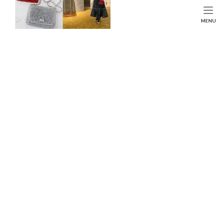
コ
ナ
ン
ビ
HOME
投稿
FASHION
SEARCH
MENU
テ
ゲ
夏の大本命！楽さと上品さを併せもつ「刺繍オフショルブラウス」♪
ン
ー
HOME
FASHION
BEAUTY
LIFE STYLE
ツ
シ
へ
ョ
ス
ン
夏の大本命！楽さと上品さを併せもつ「刺繍オ
キ
に
ッ
移
フショルブラウス」♪
プ
動
最
2023年11月30日
終
更
夏本番、旅行を計画している方もたくさんいらっしゃると思いま
新
日
す。
時
:
旅行先でしたいのが、楽ちんで可愛いコーディネート。楽さと上
品さは両立したいChestyファンの皆さんにオススメしたいのが、
『刺繍オフショルブラウス』です♡
この記事でご紹介している
アイテムはこちら▼