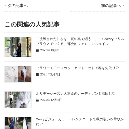
< 次の記事へ
前の記事へ >
この関連の人気記事
「洗練された甘さを、夏の黒で纏う。」 — Chesty フリル
ブラウスでつくる、都会的フェミニンスタイル
2025年10月28日
フラワーモチーフカットアウトニットで春を先取り♡
2025年2月7日
ホリデーシーズン大本命のカーディガンを着回し♡
2024年12月8日
2wayビジューカラートレンチコートで秋の装いを華やか
に♡