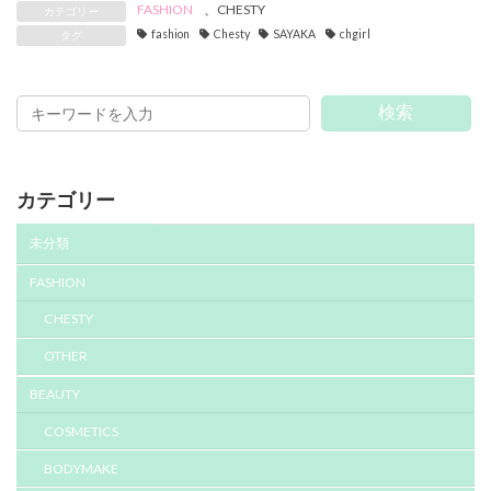
FASHION
、
CHESTY
カテゴリー
fashion
Chesty
SAYAKA
chgirl
タグ
検索
カテゴリー
未分類
FASHION
CHESTY
OTHER
BEAUTY
COSMETICS
BODYMAKE