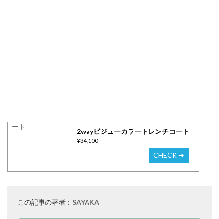
今年はフェザーアイテムが流行っているので、トレンチコートと
合わせて着るのも良さそうです。
紅葉やイルミネーションへのお出かけに着たい、
「2wayビジューカラートレンチコート」
ぐっと装いを、華やか見えにしてくれますよ。
是非、チェックされてみてくださいね♡
この記事でご紹介している
アイテムはこちら▼
2wayビジューカラートレンチコート
¥34,100
CHECK ➜
この記事の著者：
SAYAKA