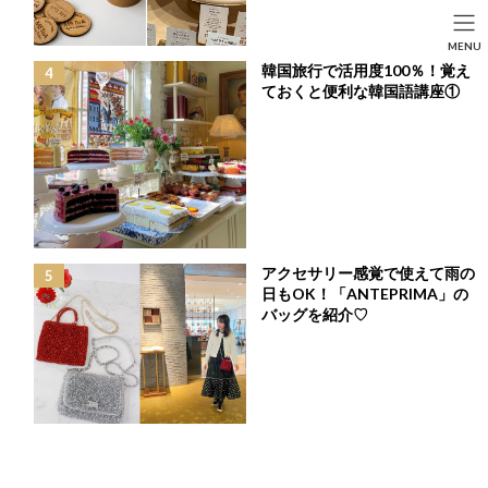
コ
ナ
ン
ビ
HOME
投稿
FASHION
SEARCH
MENU
テ
ゲ
ランチやドライブ時の一枚に♪着まわし力も抜群♡な「ツイードニットジャン
韓国旅行で活用度100％！覚え
ン
ー
パースカート」
HOME
FASHION
BEAUTY
LIFE STYLE
ておくと便利な韓国語講座①
ツ
シ
へ
ョ
ス
ン
キ
に
ッ
移
プ
動
アクセサリー感覚で使えて雨の
日もOK！「ANTEPRIMA」の
バッグを紹介♡
ランチやドライブ時の一枚に♪着まわし力も抜