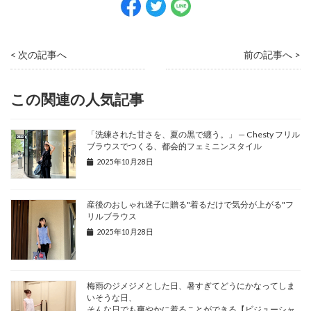
< 次の記事へ
前の記事へ >
この関連の人気記事
「洗練された甘さを、夏の黒で纏う。」 — Chesty フリル
ブラウスでつくる、都会的フェミニンスタイル
2025年10月28日
産後のおしゃれ迷子に贈る"着るだけで気分が上がる"フ
リルブラウス
2025年10月28日
梅雨のジメジメとした日、暑すぎてどうにかなってしま
いそうな日、
そんな日でも爽やかに着ることができる【ビジューシャ