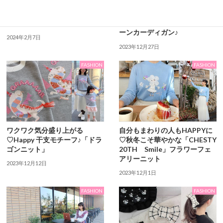
手作りバレンタインにおすすめ
心ときめくお出かけに♡ まさ
♡ワンボウルで簡単♪グルテン
に☆ゆめかわ☆な「CHESTY
フリーガトーショコラレシピ☆
20TH Your Dream」ユニコ
ーンカーディガン♪
2024年2月7日
2023年12月27日
FASHION
FASHION
ワクワク気分盛り上がる
自分もまわりの人もHAPPYに
♡Happy ⼲⽀モチーフ♪「ドラ
♡秋冬こそ華やかな「CHESTY
ゴンニット」
20TH Smile」フラワーフェ
アリーニット
2023年12月12日
2023年12月1日
FASHION
FASHION