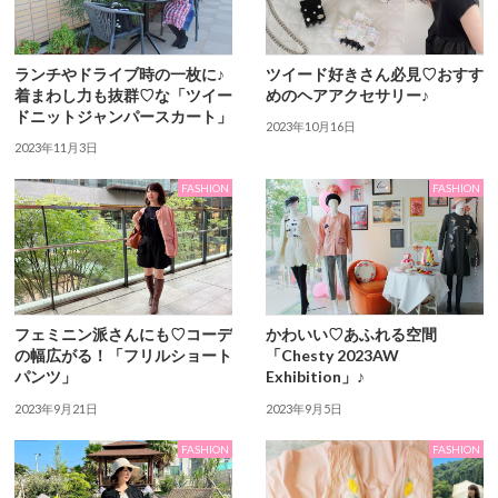
ランチやドライブ時の一枚に♪
ツイード好きさん必⾒♡おすす
着まわし力も抜群♡な「ツイー
めのヘアアクセサリー♪
ドニットジャンパースカート」
2023年10月16日
2023年11月3日
FASHION
FASHION
フェミニン派さんにも♡コーデ
かわいい♡あふれる空間
の幅広がる！「フリルショート
「Chesty 2023AW
パンツ」
Exhibition」♪
2023年9月21日
2023年9月5日
FASHION
FASHION