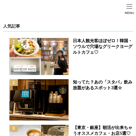
コ
ナ
ン
ビ
HOME
投稿
FASHION
SEARCH
MENU
テ
ゲ
フリル・刺繍・ふんわりシルエットが魅力♡大人女子の大本命「フラワー刺
ン
ー
繍ブラウス」
HOME
FASHION
BEAUTY
LIFE STYLE
ツ
シ
人気記事
へ
ョ
ス
ン
日本人観光客ほぼゼロ！韓国・
キ
に
ソウルで穴場なグリークヨーグ
ッ
移
ルトカフェ♡
プ
動
知ってた？あの「スタバ」飲み
放題があるスポット3選☆
【東京・銀座】朝活が出来ちゃ
フリル・刺繍・ふんわりシルエットが魅力♡大
うオススメカフェ・お店5選♡