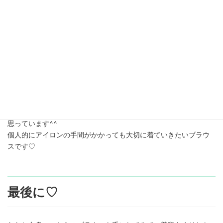
（写真はアウトで着用後、ネットに入れてお洗濯+脱水3分、乾い
たところ）
よりきれいに着たい日は、気になる部分だけ軽くシワを伸ばす感
じで着ようと
思っています^^
個人的にアイロンの手間がかかっても大切に着ていきたいブラウ
スです♡
最後に♡