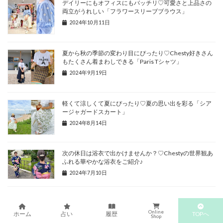
デイリーにもオフィスにもバッチリ♡可愛さと上品さの
両立がうれしい「フラワースリーブブラウス」
2024年10月11日
夏から秋の季節の変わり目にぴったり♡Chesty好きさん
もたくさん着まわしできる「Paris Tシャツ」
2024年9月19日
軽くて涼しくて夏にぴったり♡夏の思い出を彩る「シア
ージャガードスカート」
2024年8月14日
次の休日は浴衣で出かけませんか？♡Chestyの世界観あ
ふれる華やかな浴衣をご紹介♪
2024年7月10日
FASHION
、
CHESTY
カテゴリー
Online
TOPへ
ホーム
占い
履歴
Shop
fashion
Chesty
Yurie
chgirl
タグ