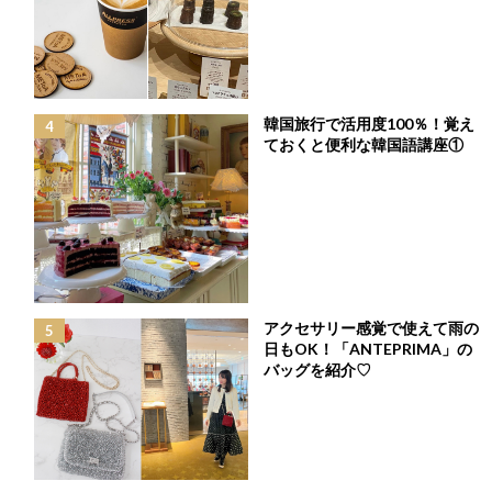
人女子の大本命「フラワー刺繍ブラウス」
最
2024年4月17日
終
更
こんにちは！Ch GirlのYurieです♪
新
日
4月に入り、本格的にあたたかくなってきましたね。
韓国旅行で活用度100％！覚え
時
ておくと便利な韓国語講座①
そんな時期に大活躍してくれるのは「
ブラウス
」ではないでしょ
:
うか？
一枚でも、少し肌寒い日は長袖のインナーを入れたり、カーディ
ガンを羽織ったり、気温によって調節もしやすいのがブラウスの
魅力ですよね♪
今回は、そんな今の時期にぴったりで可愛さも満開な「
フラワー
刺繍ブラウス
」の合わせやすさから機能性までしっかりと！ご紹
アクセサリー感覚で使えて雨の
介します♡
日もOK！「ANTEPRIMA」の
バッグを紹介♡
わたしは身長150cmで0サイズを着用しているので、サイズ感も参
考にしてみてください。
この記事でご紹介している
アイテムはこちら▼