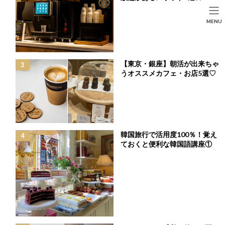
コ
ナ
ン
ビ
HOME
投稿
FASHION
SEARCH
MENU
テ
ゲ
可愛いのにたくさん歩いても平気♪流行素材もさりげなく取り入れられる
ン
ー
♡「チュールウェッジサンダル」
HOME
FASHION
BEAUTY
LIFE STYLE
ツ
シ
へ
ョ
ス
ン
【東京・銀座】朝活が出来ちゃ
キ
に
うオススメカフェ・お店5選♡
ッ
移
プ
動
韓国旅行で活用度100％！覚え
ておくと便利な韓国語講座①
可愛いのにたくさん歩いても平気♪流行素材も