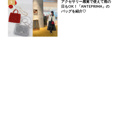
アクセサリー感覚で使えて雨の
さりげなく取り入れられる♡「チュールウェッジサ
日もOK！「ANTEPRIMA」の
ンダル」
バッグを紹介♡
最
2024年6月26日
終
更
こんにちは！Ch GirlのYurieです^^
新
日
6月になり、本格的な夏の到来も間近ですね♪
時
足元も素足にサンダルが履ける季節になってきました。
:
Chestyからは、今年流行のチュール素材を取り入れたとっても可
愛くてさらに歩きやすいサンダルが発売されています♡
今回はそんな「
チュールウェッジサンダル
」のデザインからサイ
ズ感、履きやすさ、Chestyのお洋服とのコーディネートも紹介し
ますので、ぜひイメージを膨らませながらご覧いただけたら嬉し
いです^^
この記事でご紹介している
アイテムはこちら▼
チュールウェッジサンダル
￥18,700(taxin)
CHECK➜