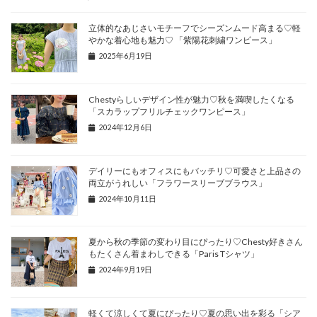
⽴体的なあじさいモチーフでシーズンムード⾼まる♡軽
やかな着⼼地も魅⼒♡ 「紫陽花刺繍ワンピース」
2025年6月19日
Chestyらしいデザイン性が魅力♡秋を満喫したくなる
「スカラップフリルチェックワンピース」
2024年12月6日
デイリーにもオフィスにもバッチリ♡可愛さと上品さの
両立がうれしい「フラワースリーブブラウス」
2024年10月11日
夏から秋の季節の変わり目にぴったり♡Chesty好きさん
もたくさん着まわしできる「Paris Tシャツ」
2024年9月19日
軽くて涼しくて夏にぴったり♡夏の思い出を彩る「シア