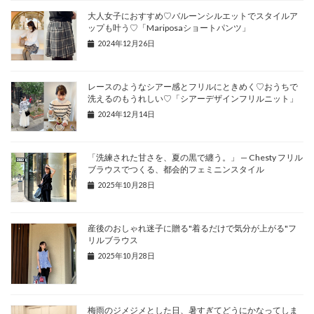
大人女子におすすめ♡バルーンシルエットでスタイルア
ップも叶う♡「Mariposaショートパンツ」
2024年12月26日
レースのようなシアー感とフリルにときめく♡おうちで
洗えるのもうれしい♡「シアーデザインフリルニット」
2024年12月14日
「洗練された甘さを、夏の黒で纏う。」 — Chesty フリル
ブラウスでつくる、都会的フェミニンスタイル
2025年10月28日
産後のおしゃれ迷子に贈る"着るだけで気分が上がる"フ
リルブラウス
2025年10月28日
梅雨のジメジメとした日、暑すぎてどうにかなってしま