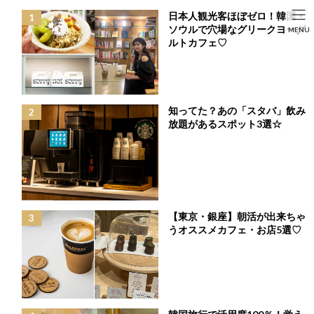
コ
ナ
日本人観光客ほぼゼロ！韓国・
ン
ビ
HOME
投稿
FASHION
ソウルで穴場なグリークヨーグ
SEARCH
MENU
テ
ゲ
華やかなフラワーチュールで着まわし力抜群♡あたたかさも嬉しい♡「LOVE
ルトカフェ♡
ン
ー
YOUニットカーディガン」
HOME
FASHION
BEAUTY
LIFE STYLE
ツ
シ
へ
ョ
ス
ン
キ
に
知ってた？あの「スタバ」飲み
ッ
移
放題があるスポット3選☆
プ
動
【東京・銀座】朝活が出来ちゃ
うオススメカフェ・お店5選♡