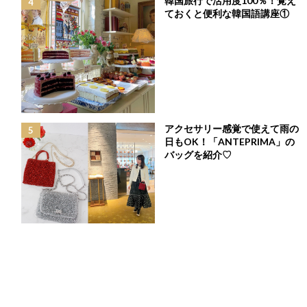
韓国旅行で活用度100％！覚え
ておくと便利な韓国語講座①
華やかなフラワーチュールで着まわし力抜群♡あた
たかさも嬉しい♡「LOVE YOUニットカーディガ
ン」
最
2025年1月23日
終
更
こんにちは！Ch GirlのYurieです^^
新
日
アクセサリー感覚で使えて雨の
寒さが続きつつも、年があけると春の気配も感じる今日この頃で
時
日もOK！「ANTEPRIMA」の
すね♡
:
バッグを紹介♡
今回はChestyの2025年1月の新作から「LOVE YOU ニットカーデ
ィガン/インナー付き」をご紹介します♡
この記事でご紹介している
アイテムはこちら▼
LOVE YOUニットカーディガン/イン
ナー付き
￥26,950
CHECK ➜