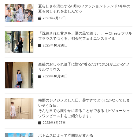
夏らしさを演出する8月のファッショントレンド♪今年の
夏もおしゃれを楽しんで♡
2023年7月19日
「洗練された甘さを、夏の黒で纏う。」 — Chesty フリル
ブラウスでつくる、都会的フェミニンスタイル
2025年10月28日
産後のおしゃれ迷子に贈る"着るだけで気分が上がる"フ
リルブラウス
2025年10月28日
梅雨のジメジメとした日、暑すぎてどうにかなってしま
いそうな日、
そんな日でも爽やかに着ることができる【ビジューシャ
ツワンピース】をご紹介します。
2025年6月27日
ボトムスによって雰囲気が変わる