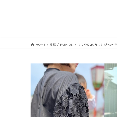
コ
ナ
ン
ビ
テ
ゲ
ン
ー
ツ
シ
へ
ョ
ス
ン
キ
に
HOME
投稿
FASHION
ママやOLの方にもぴったり
ッ
移
プ
動