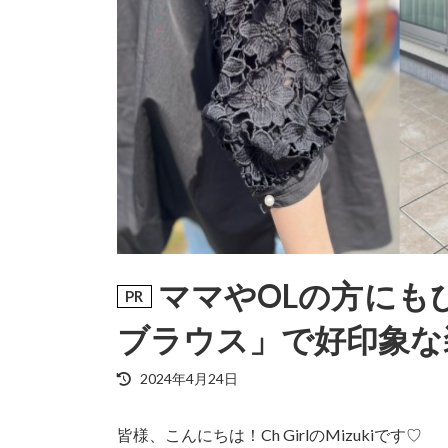
ママやOLの方にも
ブラウス」で好印象な
最
2024年4月24日
終
更
皆様、こんにちは！Ch GirlのMizukiです♡
新