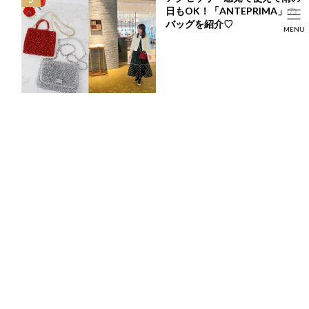
コ
ナ
日もOK！「ANTEPRIMA」の
ン
ビ
HOME
投稿
FASHION
バッグを紹介♡
SEARCH
MENU
テ
ゲ
ブルームフラワーワンピースの母娘着回しコーデ♡リゾートやゆったりなお
ン
ー
出かけに♪
HOME
FASHION
BEAUTY
LIFE STYLE
ツ
シ
へ
ョ
ス
ン
キ
に
ッ
移
プ
動
ブルームフラワーワンピースの母娘着回しコー