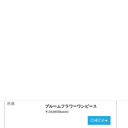
まとめ
いかがでしたか？
今日はママと私の母娘着回しコーデを紹介しました！
こんな感じで、我が家ではいつもChestyのお洋服を２人で共有し
ています^^
みなさんの友達や母娘でのChestyコーデ、ぜひぜひ教えてくださ
い！
この記事でご紹介した
アイテムはこちら▼
ブルームフラワーワンピース
￥26,840(taxin)
CHECK➜