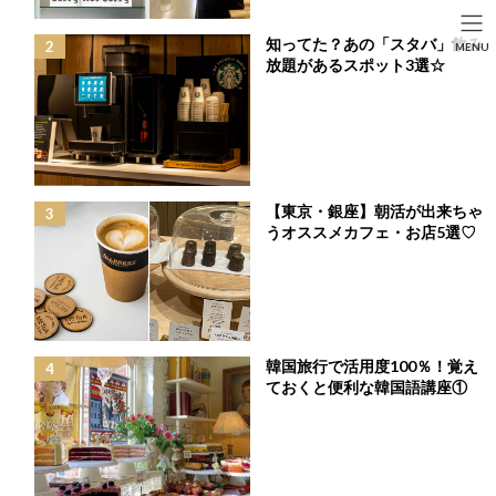
コ
ナ
ン
ビ
HOME
投稿
FASHION
知ってた？あの「スタバ」飲み
SEARCH
MENU
テ
ゲ
夏でもゴルフを楽しみたい！日差しの強い夏場に役立つゴルフグッズ5選♡
放題があるスポット3選☆
ン
ー
HOME
FASHION
BEAUTY
LIFE STYLE
ツ
シ
へ
ョ
ス
ン
夏でもゴルフを楽しみたい！日差しの強い夏場に役
キ
に
ッ
移
立つゴルフグッズ5選♡
プ
動
【東京・銀座】朝活が出来ちゃ
最
2023年11月30日
終
うオススメカフェ・お店5選♡
更
新
今年も猛暑がやってくる！？
日
時
:
夏場のゴルフ場は気温が40℃を越える日も多くあり、猛暑と呼ば
韓国旅行で活用度100％！覚え
れる季節が間もなく到来します。
ておくと便利な韓国語講座①
夏でもゴルフがしたいと嘆いている、ゴルフ女子の皆さん！
プレススタッフのIzumiが、夏場のプレーに役立つ、機能性もあり
女子力高めな可愛いゴルフグッズをご紹介♡