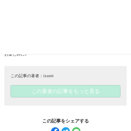
カラー：Navy
商品ページ：
https://chesty.tv/shop/g/g23D002-93F/
女性ゴルファーも増えてきた昨今♡
ゴルフをしている方、これから始める予定がある方、ゴルフに興
味を持たれている方など、皆様の参考になりましたでしょうか？
今後はおすすめのゴルフウェアブランドやゴルフ場もご紹介予定
です♡
お楽しみに♪
この記事の著者：
izumi
この著者の記事をもっと見る