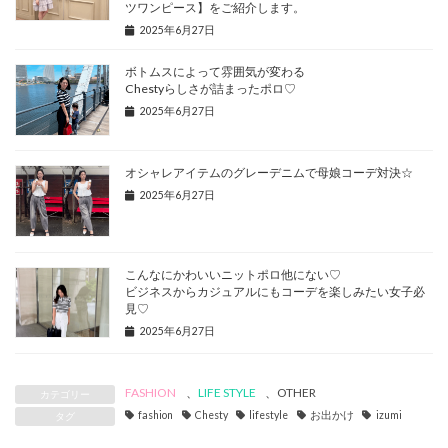
ツワンピース】をご紹介します。
2025年6月27日
ボトムスによって雰囲気が変わる
Chestyらしさが詰まったポロ♡
2025年6月27日
オシャレアイテムのグレーデニムで母娘コーデ対決☆
2025年6月27日
こんなにかわいいニットポロ他にない♡
ビジネスからカジュアルにもコーデを楽しみたい女子必
見♡
2025年6月27日
FASHION
、
LIFE STYLE
、
OTHER
カテゴリー
fashion
Chesty
lifestyle
お出かけ
izumi
タグ