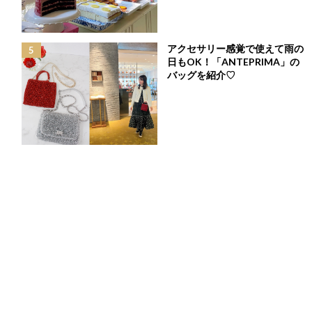
特に対策したいのはゴルフ女子の敵”
日差し
"。
レディースブランド「Chesty」からも、ゴルフシーンで使える小
物をご紹介します♡
アクセサリー感覚で使えて雨の
日もOK！「ANTEPRIMA」の
目次
バッグを紹介♡
フラワーレースがポイントのChesty人気キャップ
日差しもUVもカット！スポーツ用サングラス
おしゃれで美味しいお水で水分補給♪
ゴルフコーデのアクセントに！刺繍が可愛いラウンドバッグ
暑くてもすぐ脱げる！可愛さ100点満点のUVアームカバー
①フラワーレースがポイントの
Chesty人気キャップ