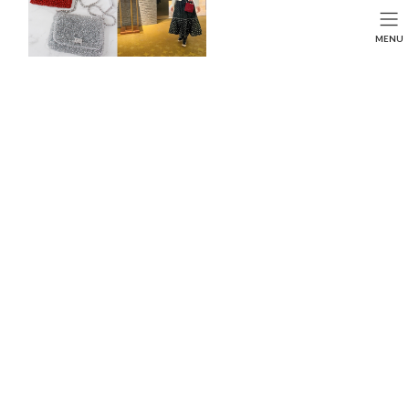
コ
ナ
ン
ビ
HOME
投稿
LIFE STYLE
SEARCH
MENU
テ
ゲ
マクドナルドの期間限定復活バーガーは要必食！あなたのお好みNo.1は？
ン
ー
HOME
FASHION
BEAUTY
LIFE STYLE
ツ
シ
へ
ョ
ス
ン
キ
に
ッ
移
プ
動
写真：
公式HP
マクドナルドの期間限定復活バーガーは要必食！あ
なたのお好みNo.1は？
最
2024年2月6日
終
更