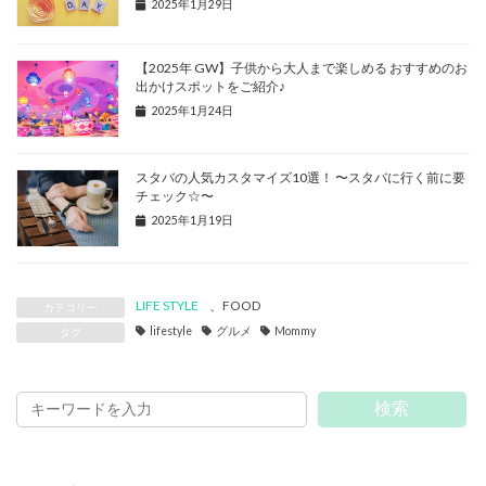
2025年1月29日
【2025年 GW】子供から大人まで楽しめる おすすめのお
出かけスポットをご紹介♪
2025年1月24日
スタバの人気カスタマイズ10選！ 〜スタバに行く前に要
チェック☆〜
2025年1月19日
LIFE STYLE
、
FOOD
カテゴリー
lifestyle
グルメ
Mommy
タグ
検索