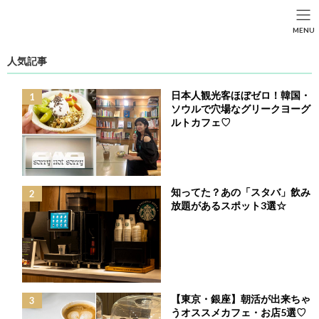
コ
ナ
ン
ビ
HOME
投稿
LIFE STYLE
SEARCH
MENU
テ
ゲ
コスパ最高！クルーズ大型客船『MSCベリッシマ』で過ごす豪華船旅レポー
ン
ー
ト
HOME
FASHION
BEAUTY
LIFE STYLE
ツ
シ
人気記事
へ
ョ
ス
ン
日本人観光客ほぼゼロ！韓国・
キ
に
ソウルで穴場なグリークヨーグ
ッ
移
ルトカフェ♡
プ
動
知ってた？あの「スタバ」飲み
放題があるスポット3選☆
コスパ最高！クルーズ大型客船『MSCベリッシマ』
で過ごす豪華船旅レポート
【東京・銀座】朝活が出来ちゃ
最
2024年3月8日
うオススメカフェ・お店5選♡