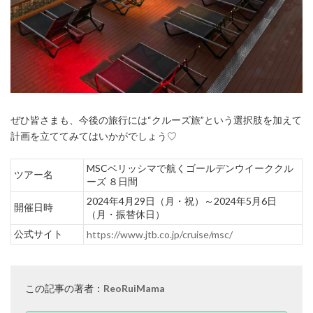
ぜひ皆さまも、今後の旅行には“クルーズ旅”という選択肢を加えて
計画を立ててみてはいかがでしょう♡
MSCベリッシマで航くゴールデンウイーククル
ツアー名
ーズ ８日間
2024
年
4
月
29
日（月・祝）～
2024
年
5
月
6
日
開催日時
（月・振替休日）
公式サイト
https://www.jtb.co.jp/cruise/msc/
この記事の著者：
ReoRuiMama