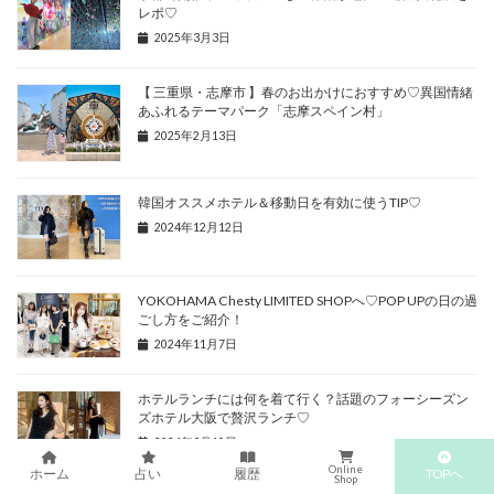
レポ♡
2025年3月3日
【 三重県・志摩市 】春のお出かけにおすすめ♡異国情緒
あふれるテーマパーク「志摩スペイン村」
2025年2月13日
韓国オススメホテル＆移動日を有効に使うTIP♡
2024年12月12日
YOKOHAMA Chesty LIMITED SHOPへ♡POP UPの日の過
ごし方をご紹介！
2024年11月7日
ホテルランチには何を着て行く？話題のフォーシーズン
ズホテル大阪で贅沢ランチ♡
2024年9月10日
Online
TOPへ
ホーム
占い
履歴
Shop