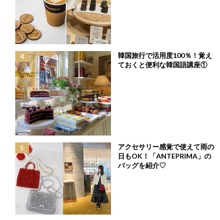
終
更
“クルーズ大型客船”と聞けば“セレブ旅”！の印象が強いかもしれま
新
日
せんが、
時
実は他の交通手段を使って旅するよりも、かなり楽に！しかもお
:
得に！楽しめることをご存知でしょうか？
韓国旅行で活用度100％！覚え
今回、横浜港から出港してグアム＆サイパンへ寄港し、再び横浜
ておくと便利な韓国語講座①
港まで帰ってくる、8泊9日の旅程を
レオ（7歳）＆ルイ（5歳）と一緒にイタリアの超大型豪華客船
『MSCベリッシマ』で過ごしてきました♪
次の連休をどう過ごそうかと考え中の方、船旅に興味のある方、
これから乗るよー！という方にも、
ぜひ知って頂きたい情報が盛りだくさんです！
地球の約7割は海！クルーズ客船『MSCベリッシマ』で優雅な船旅
アクセサリー感覚で使えて雨の
に出かけてみませんか？
日もOK！「ANTEPRIMA」の
バッグを紹介♡
今回乗船した『
MSCベリッシマ
』は
こんな船☆