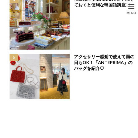
コ
ナ
ておくと便利な韓国語講座①
ン
ビ
HOME
投稿
LIFE STYLE
SEARCH
MENU
テ
ゲ
北海道の新千歳空港でしか買えないオススメグルメ＆お土産をご紹介！
ン
ー
HOME
FASHION
BEAUTY
LIFE STYLE
ツ
シ
へ
ョ
ス
ン
キ
に
ッ
移
プ
動
アクセサリー感覚で使えて雨の
日もOK！「ANTEPRIMA」の
バッグを紹介♡
北海道の新千歳空港でしか買えないオススメグルメ
＆お土産をご紹介！