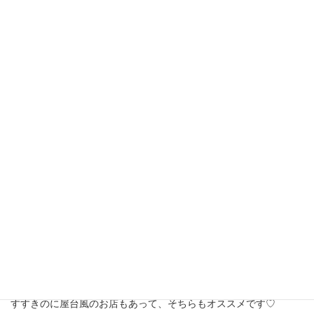
ここのラーメンはおいしすぎます！！
すすきのに屋台風のお店もあって、そちらもオススメです♡