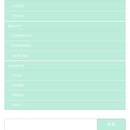
CHESTY
OTHER
BEAUTY
COSMETICS
BODYMAKE
SELFCARE
LIFE STYLE
FOOD
HOBBY
TRAVEL
EVENT
検
索: