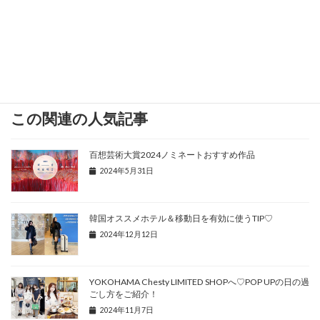
< 次の記事へ
前の記事へ >
この関連の人気記事
百想芸術大賞2024ノミネートおすすめ作品
2024年5月31日
韓国オススメホテル＆移動日を有効に使うTIP♡
2024年12月12日
YOKOHAMA Chesty LIMITED SHOPへ♡POP UPの日の過
ごし方をご紹介！
2024年11月7日