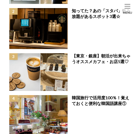
コ
ナ
ン
ビ
HOME
投稿
LIFE STYLE
知ってた？あの「スタバ」飲み
SEARCH
MENU
テ
ゲ
韓ドラオタクが推す「実は名作」韓国ドラマ5選♡
放題があるスポット3選☆
ン
ー
HOME
FASHION
BEAUTY
LIFE STYLE
ツ
シ
へ
ョ
ス
ン
キ
に
ッ
移
プ
動
【東京・銀座】朝活が出来ちゃ
うオススメカフェ・お店5選♡
韓国旅行で活用度100％！覚え
ておくと便利な韓国語講座①
韓ドラオタクが推す「実は名作」韓国ドラマ5選♡
最
2024年3月19日