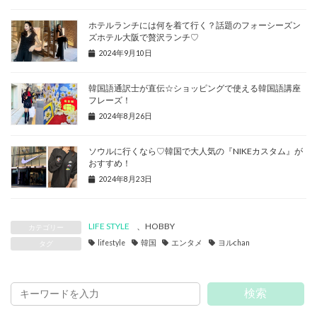
ホテルランチには何を着て行く？話題のフォーシーズン
ズホテル大阪で贅沢ランチ♡
2024年9月10日
韓国語通訳士が直伝☆ショッピングで使える韓国語講座
フレーズ！
2024年8月26日
ソウルに行くなら♡韓国で大人気の『NIKEカスタム』が
おすすめ！
2024年8月23日
LIFE STYLE
、
HOBBY
カテゴリー
lifestyle
韓国
エンタメ
ヨルchan
タグ
検索