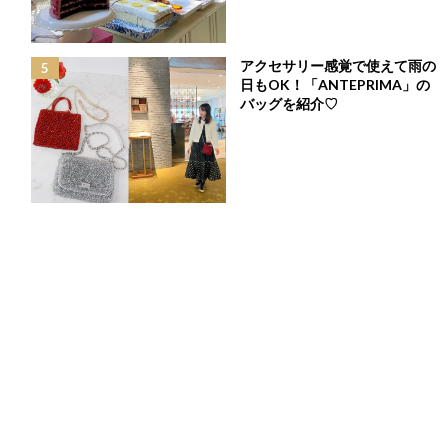
終
更
今や世界的にも評価が高く、人気の韓国ドラマ。
新
アクセサリー感覚で使えて雨の
日
「愛の不時着」や「梨泰院クラス」「イカゲーム」などが世界中
時
日もOK！「ANTEPRIMA」の
でブームになったのも記憶に新しいかと思います。
:
バッグを紹介♡
私が韓国ドラマにハマることになったのは、コロナ禍で外に出ら
れず時間が出来たことがきっかけでした。
周りが口を揃えて「面白い」と言い、世間でも話題になっていた
「梨泰院クラス」と「愛の不時着」を見はじめ、そこから一気に
韓国ドラマの魅力にハマってしまい、今でも通勤時間や睡眠時間
を削りながら（笑）毎日コツコツ視聴を続けています。
韓国ドラマの日本との違いは話数が多いこと。
日本では10話完結が多いですが、韓国ドラマはだいたい16話完
結。日本では週に1回放送なのに対して週2日放送されることも多
いです。話数が多いので、日本ドラマと比べて、よりストーリー
に奥行きがあり「見応えがある」のが魅力です。
そんな魅力たっぷりの韓国ドラマですが、筆者が実は名作だと思