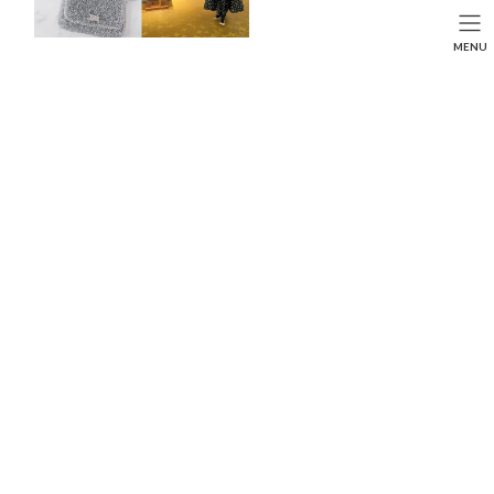
コ
ナ
ン
ビ
HOME
投稿
LIFE STYLE
SEARCH
MENU
テ
ゲ
日本最初の先手観音・葛井寺で色とりどりの藤まつりを楽しむ♡
ン
ー
HOME
FASHION
BEAUTY
LIFE STYLE
ツ
シ
へ
ョ
ス
ン
キ
に
ッ
移
プ
動