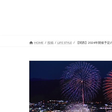
コ
ナ
ン
ビ
テ
ゲ
ン
ー
ツ
シ
へ
ョ
ス
ン
キ
に
HOME
投稿
LIFE STYLE
【関西】2024年開催予定
ッ
移
プ
動