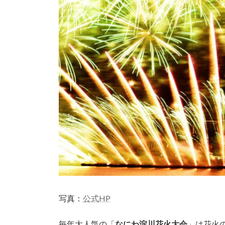
写真：
公式HP
毎年大人気の「
なにわ淀川花火大会
」は花火