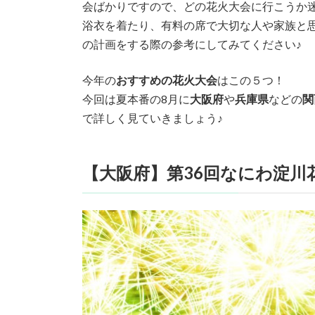
会ばかりですので、どの花火大会に行こうか
:
浴衣を着たり、有料の席で大切な人や家族と
の計画をする際の参考にしてみてください♪
今年の
おすすめの花火大会
はこの５つ！
今回は夏本番の8月に
大阪府
や
兵庫県
などの
関
で詳しく見ていきましょう♪
【大阪府】第36回なにわ淀川