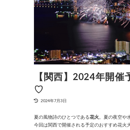
【関西】2024年開
♡
最
2024年7月3日
終
更
夏の風物詩のひとつである
花火
。夏の夜空や
新
日
今回は関西で開催される予定のおすすめ花火
時