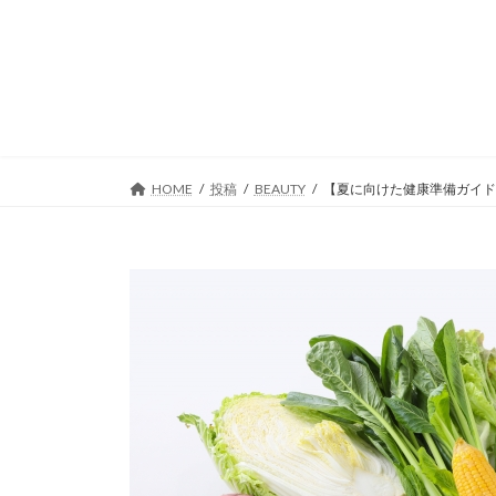
コ
ナ
ン
ビ
テ
ゲ
ン
ー
ツ
シ
へ
ョ
ス
ン
キ
に
HOME
投稿
BEAUTY
【夏に向けた健康準備ガイド
ッ
移
プ
動