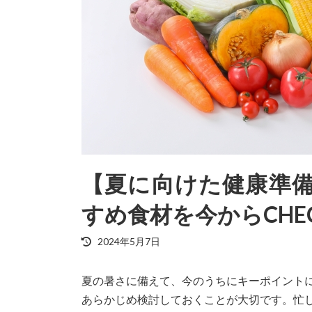
【夏に向けた健康準
すめ食材を今からCHE
最
2024年5月7日
終
更
夏の暑さに備えて、今のうちにキーポイント
新
日
あらかじめ検討しておくことが大切です。忙
時