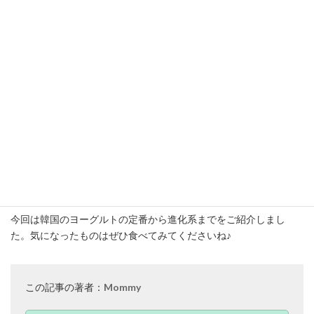
せん。SNSでは「ビヨット」と「トッピン」という進化系ヨーグル
トも人気です。「ビヨット」と「トッピン」はチョコレートやト
ッピングがついた甘めのヨーグルトで、韓国の人だけではなく、
旅行客にも人気です。ただ、乳製品なので個人で旅行する場合は
日本に持ち帰ることができません。「現地で食べるしかないの
か…」と思ったアナタに朗報です。日本でもAmazonで購入できる
ので、ぜひチェックしてみてくださいね！
まとめ
今回は韓国のヨーグルトの定番から進化系までをご紹介しまし
た。気になったものはぜひ食べてみてくださいね♪
この記事の著者：
Mommy