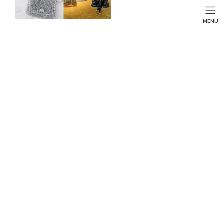
コ
ナ
ン
ビ
HOME
投稿
BEAUTY
SEARCH
MENU
テ
ゲ
韓国で大人気！定番から進化系まで今流行りのヨーグルトをご紹介♪
ン
ー
HOME
FASHION
BEAUTY
LIFE STYLE
ツ
シ
へ
ョ
ス
ン
キ
に
ッ
移
プ
動
韓国で大人気！定番から進化系まで今流行りのヨー