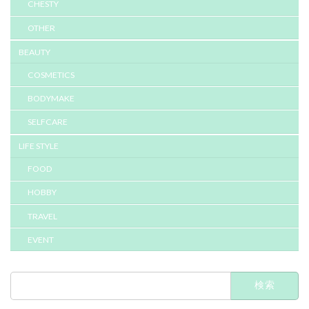
CHESTY
OTHER
BEAUTY
COSMETICS
BODYMAKE
SELFCARE
LIFE STYLE
FOOD
HOBBY
TRAVEL
EVENT
検
索: