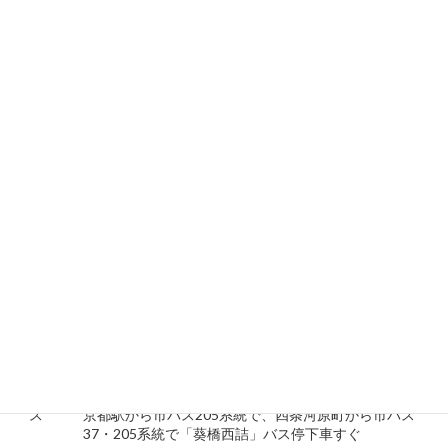
名
住
〒610-1104 京都府京都市上京区出町通今出川上ル青龍
所
町236
電
話
(075)2311658
番
号
営
業
8:30～17:30
時
間
定
休
火曜日、第4水曜日（祝日の場合は翌日）
日
＜電車＞ 京阪本線「出町柳」駅(5番出口)より河合橋、
ア
出町橋を渡る徒歩7分
ク
＜バス＞ 京都バス・市バス４・17・59系統で「河原町
セ
今出川」バス停下車徒歩2分
ス
京都駅から市バス205系統で、四条河原町から市バス
37・205系統で「葵橋西詰」バス停下車すぐ