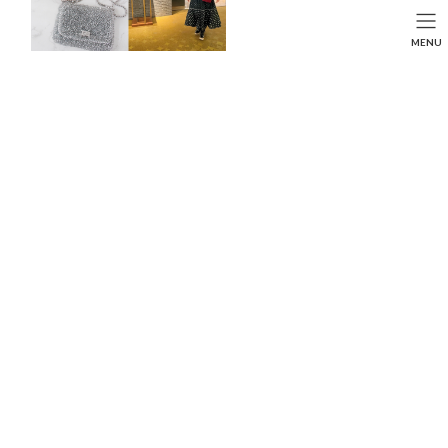
コ
ナ
ン
ビ
HOME
投稿
LIFE STYLE
SEARCH
MENU
テ
ゲ
並んでも食べたい！京都の人気店をリサーチ♡
ン
ー
HOME
FASHION
BEAUTY
LIFE STYLE
ツ
シ
へ
ョ
ス
ン
キ
に
ッ
移
プ
動