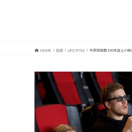
コ
ナ
ン
ビ
テ
ゲ
ン
ー
ツ
シ
へ
ョ
ス
ン
キ
に
HOME
投稿
LIFE STYLE
年間視聴数100本超えの
ッ
移
プ
動