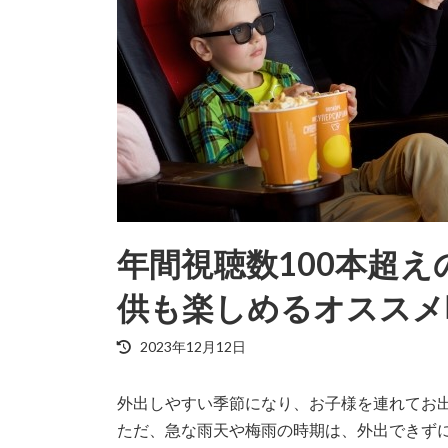
年間視聴数100本超
供も楽しめるオススメ
最
2023年12月12日
終
更
外出しやすい季節になり、お子様を連れてお
新
日
ただ、急な雨天や梅雨の時期は、外出できず
時