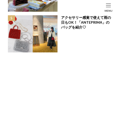
コ
ナ
ン
ビ
HOME
投稿
BEAUTY
SEARCH
MENU
テ
ゲ
季節の変わり目にストレス対策を！美に直結するリラックステクニックをご
ン
ー
紹介♪
アクセサリー感覚で使えて雨の
HOME
FASHION
BEAUTY
LIFE STYLE
ツ
シ
日もOK！「ANTEPRIMA」の
へ
ョ
バッグを紹介♡
ス
ン
キ
に
ッ
移
プ
動
季節の変わり目にストレス対策を！美に直結するリ
ラックステクニックをご紹介♪