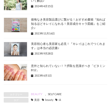
いて解説♪
2024年4月15日
後悔なき美容製品選びに繋がる！おすすめ書籍『知れば
知るほどキレイになれる！美容成分キャラ図鑑』をご紹
介♪
2023年11月16日
美容初心者も美容家も必見！『キレイはこれでつくれま
す』は本当の必読書♪
2023年9月28日
意外と知られていない！？摂取を意識すべき「ビタミン
B12」
2023年6月1日
BEAUTY
、
SELFCARE
カテゴリー
美容
beauty
sk
タグ