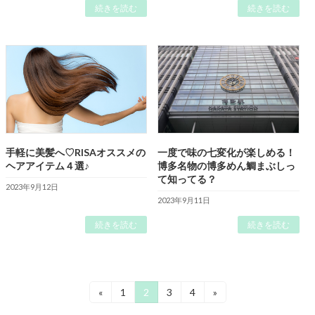
続きを読む
続きを読む
手軽に美髪へ♡RISAオススメの
一度で味の七変化が楽しめる！
ヘアアイテム４選♪
博多名物の博多めん鯛まぶしっ
て知ってる？
2023年9月12日
2023年9月11日
続きを読む
続きを読む
投
固
固
固
固
«
1
2
3
4
»
定
定
定
定