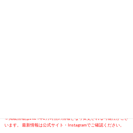
アーモンド』を使ったお料理動画を公開して下さっているので、
それを参考にお料理を楽しんでみてはいかがでしょうか。
公式オンラインサイトの方でもアーモンドミルクの作り 方やスム
ージーのレシピなど、早速作りたくなってしまう美味しそうなお
料理もたくさん紹介されているので、ぜひ併せてチェックしてみ
てくださいね♪
会社名
株式会社Well-being Land
〒176-0001東京都練馬区練馬１丁目２０−８
所在地
日建練馬ビル２F
公式サイト
https://www.wb-land.com/
Instagram
https://www.instagram.com/well_being_land/
通販サイト
https://www.wb-land.com/shop
問い合わせ
https://www.wb-land.com/contact
先
※掲載情報は2024年2月時点の情報となり変更される可能性がござ
います。 最新情報は公式サイト・Instagramでご確認ください。