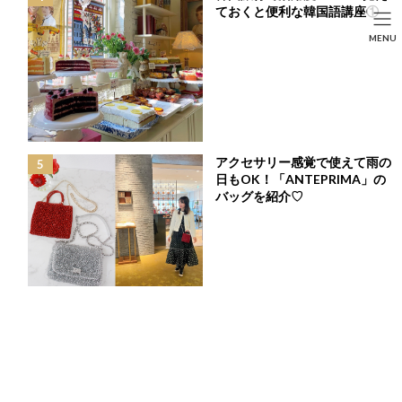
コ
ナ
ておくと便利な韓国語講座①
ン
ビ
HOME
投稿
LIFE STYLE
SEARCH
MENU
テ
ゲ
1日5粒で美と健康を手に入れる♪天然のサプリメント「生」アーモンドの魅力
ン
ー
HOME
FASHION
BEAUTY
LIFE STYLE
ツ
シ
へ
ョ
ス
ン
キ
に
ッ
移
プ
動
アクセサリー感覚で使えて雨の
日もOK！「ANTEPRIMA」の
バッグを紹介♡