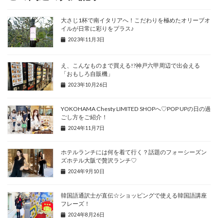
大さじ1杯で南イタリアへ！こだわりを極めたオリーブオ
イルが日常に彩りをプラス♪
2023年11月3日
え、こんなものまで買える!?神戸六甲周辺で出会える
「おもしろ自販機」
2023年10月26日
YOKOHAMA Chesty LIMITED SHOPへ♡POP UPの日の過
ごし方をご紹介！
2024年11月7日
ホテルランチには何を着て行く？話題のフォーシーズン
ズホテル大阪で贅沢ランチ♡
2024年9月10日
韓国語通訳士が直伝☆ショッピングで使える韓国語講座
フレーズ！
2024年8月26日