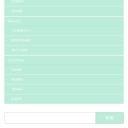
CHESTY
OTHER
BEAUTY
COSMETICS
BODYMAKE
SELFCARE
LIFE STYLE
FOOD
HOBBY
TRAVEL
EVENT
検
索: