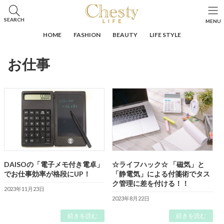
コ
ナ
ン
ビ
HOME
投稿
お仕事
SEARCH
MENU
テ
ゲ
ン
ー
HOME
FASHION
BEAUTY
LIFE STYLE
ツ
シ
へ
ョ
お仕事
ス
ン
キ
に
ッ
移
プ
動
DAISOの「電子メモ付き電卓」
☆ライフハック☆ 「磁気」と
でお仕事効率が格段にUP！
「静電気」による付箋術でタス
ク管理に差を付ける！！
2023年11月23日
2023年8月22日
続きを読む
続きを読む